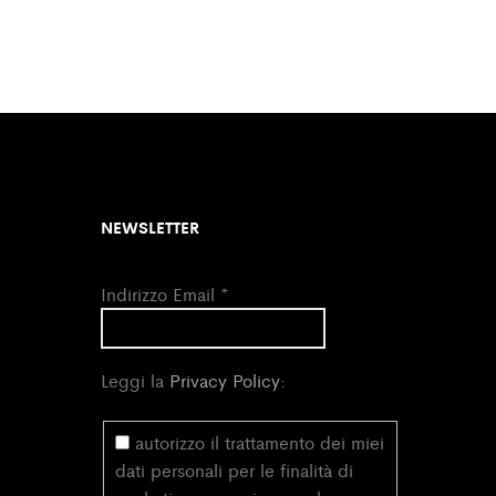
NEWSLETTER
Indirizzo Email
*
Leggi la
Privacy Policy
:
autorizzo il trattamento dei miei
dati personali per le finalità di