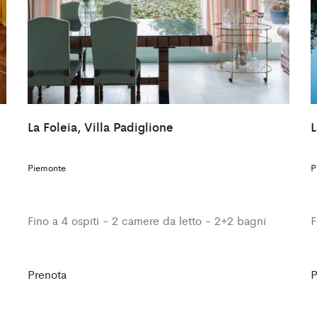
La Foleia, Villa Padiglione
L
Piemonte
P
Fino a 4 ospiti - 2 camere da letto - 2+2 bagni
F
Prenota
P