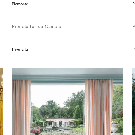
Piemonte
P
Prenota La Tua Camera
P
Prenota
P