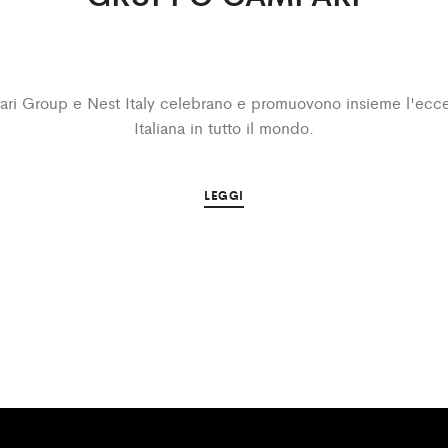
ri Group e Nest Italy celebrano e promuovono insieme l'ecce
Italiana in tutto il mondo.
LEGGI