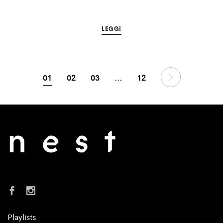
LEGGI
01
02
03
…
12
Playlists