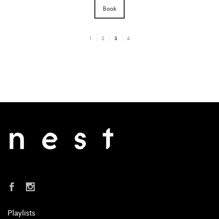
Book
1
2
3
4
Playlists