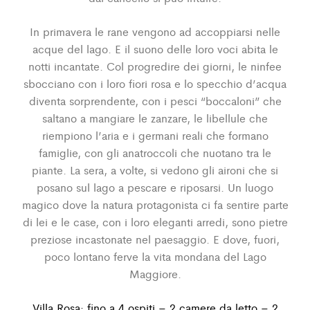
In primavera le rane vengono ad accoppiarsi nelle
acque del lago. E il suono delle loro voci abita le
notti incantate. Col progredire dei giorni, le ninfee
sbocciano con i loro fiori rosa e lo specchio d’acqua
diventa sorprendente, con i pesci “boccaloni” che
saltano a mangiare le zanzare, le libellule che
riempiono l’aria e i germani reali che formano
famiglie, con gli anatroccoli che nuotano tra le
piante. La sera, a volte, si vedono gli aironi che si
posano sul lago a pescare e riposarsi. Un luogo
magico dove la natura protagonista ci fa sentire parte
di lei e le case, con i loro eleganti arredi, sono pietre
preziose incastonate nel paesaggio. E dove, fuori,
poco lontano ferve la vita mondana del Lago
Maggiore.
Villa Rosa: fino a 4 ospiti – 2 camere da letto – 2