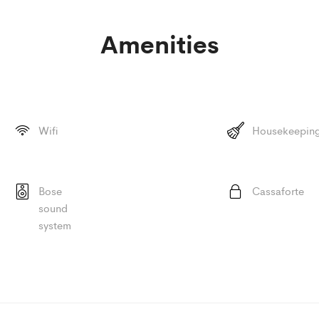
Amenities
Wifi
Housekeepin
Bose
Cassaforte
sound
system