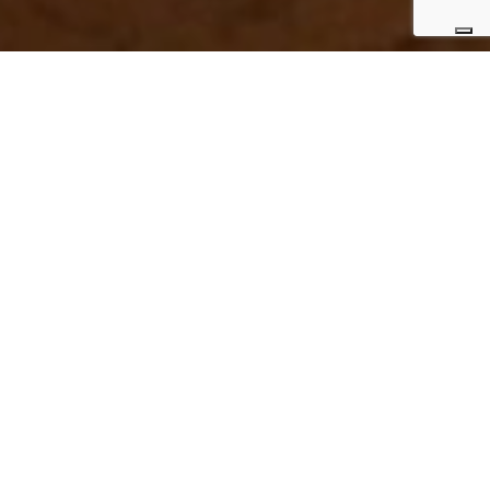
Tavolata a Palazzo Daniele
15 Ottobre, 2022
20:00 pm
Palazzo Daniele ospita un nuovo concetto di ospitalità
dove gli spazi storici sono ancora conservati,
mantenendo la sua maestosità pur combinandola con
l’arte contemporanea e la cultura locale. Rimodellato
da rinomati architetti milanesi, ispirato dall’idea di
assenza, si è spogliato il più possibile ripristinando
elementi storici come affreschi decorati e pavimenti a