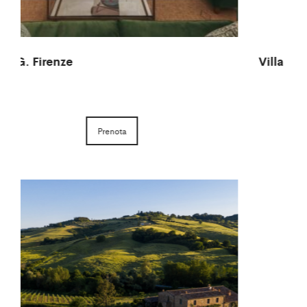
Villa Penna
N
Prenota
1
2
3
4