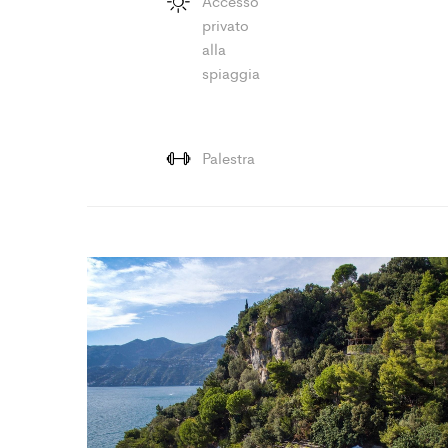
Accesso
privato
alla
spiaggia
Palestra