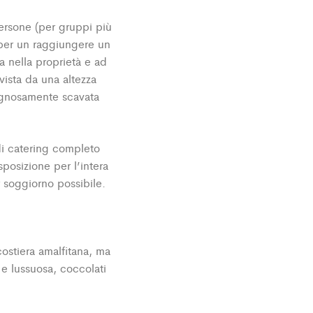
persone (per gruppi più
 per un raggiungere un
a nella proprietà e ad
vista da una altezza
gegnosamente scavata
di catering completo
osizione per l’intera
r soggiorno possibile.
ostiera amalfitana, ma
 e lussuosa, coccolati