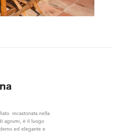
ana
iato: incastonata nella
di agrumi, è il luogo
oderno ed elegante e