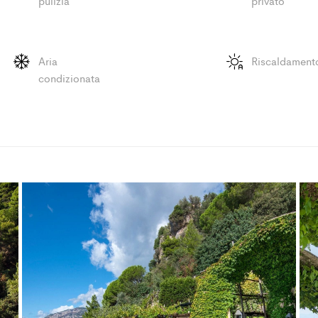
pulizia
privato
Aria
Riscaldament
condizionata