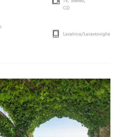
TV, Stereo,
CD
o
Lavatrice/Lavastoviglie