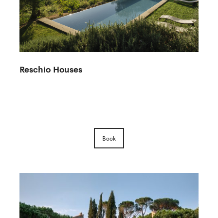
Reschio Houses
C
Book