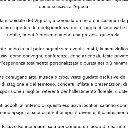
come si usava all’epoca.
a elicoidale del Vignola, è coronata da tre archi sostenuti
da 
piano superiore in corrispondenza della Loggia ci sono vari e p
nobile, in cui è presente anche una preziosa quadreria.
unico in cui poter organizzare eventi; infatti, la
meraviglios
usivi
come convegni, conferenze, cene aziendali, feste privat
n’esperienza totalmente personalizzata e curata nei più minimi 
he coniugano arte, musica e cibo: visite guidate esclusive
del
 di stagione e del territorio
, concerti, sfilate e presentazioni d
osizione i migliori referenti per l’allestimento floreale, il
cate
ti accolti all’interno di questa esclusiva location saranno
conne
oncompagni ai suoi ospiti: il tempo, il divenire, il
cambiament
Palazzo Boncompagni sarà per ognuno un luogo di rinascita.