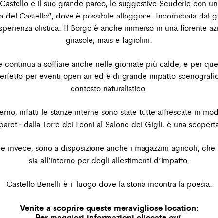
l Castello e il suo grande parco, le suggestive Scuderie con
un
a del
Castello”, dove è possibile alloggiare. Incorniciata dal g
esperienza olistica. Il Borgo è anche immerso in una fiorente
az
girasole, mais e fagiolini.
e continua a soffiare anche nelle giornate più calde, e per
que
erfetto per eventi open air ed è di grande impatto scenografico
contesto naturalistico.
erno, infatti le stanze interne sono state tutte affrescate
in modo
pareti: dalla Torre dei Leoni al Salone
dei Gigli, è una scopert
ale invece, sono a disposizione anche i magazzini agricoli,
che 
sia all’interno per degli allestimenti d’impatto.
Castello Benelli è il luogo dove la storia incontra la poesia.
Venite a scoprire queste meravigliose location:
Per maggiori informazioni cliccate
qui
.