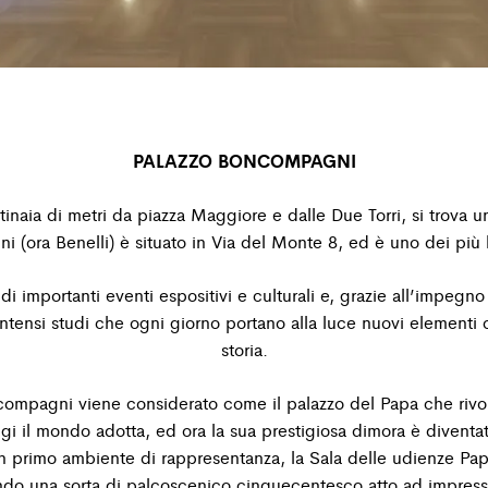
PALAZZO BONCOMPAGNI
inaia di metri da piazza Maggiore e dalle Due Torri, si
trova u
ni (ora
Benelli) è situato in Via del Monte 8, ed è uno dei pi
 importanti eventi espositivi e culturali e, grazie all’impegno
intensi studi che
ogni giorno portano alla luce nuovi elementi 
storia.
compagni viene considerato come il palazzo del Papa che
riv
i il
mondo adotta, ed ora la sua prestigiosa dimora è diventa
a un primo ambiente di rappresentanza, la Sala
delle udienze Papa
ndo una sorta di palcoscenico cinquecentesco atto ad impressio