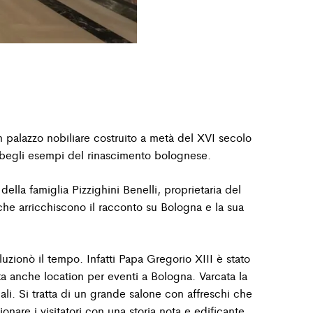
n palazzo nobiliare costruito a metà del XVI secolo
ù begli esempi del rinascimento bolognese.
 della
famiglia Pizzighini Benelli, proprietaria del
che arricchiscono il racconto su Bologna e la sua
oluzionò il tempo. Infatti Papa Gregorio XIII è stato
ta anche location per eventi a Bologna.
Varcata la
li. Si tratta di un grande salone con affreschi che
nare i visitatori con una storia
nota e edificante,