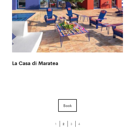
Villa Affacciata sul Lago di Como
Book
1
2
3
4