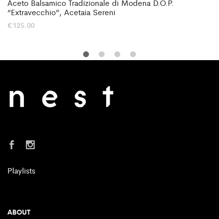
Aceto Balsamico Tradizionale di Modena D.O.P.
“Extravecchio”, Acetaia Sereni
€
125.00
Playlists
ABOUT