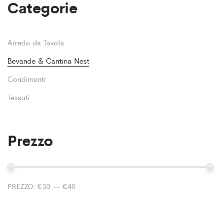
Categorie
Arredo da Tavola
Bevande & Cantina Nest
Condimenti
Tessuti
Prezzo
Pr
Pr
PREZZO:
€30
—
€40
M
M