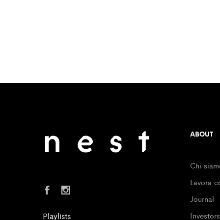
ABOUT
Chi siam
Lavora c
Journal
Playlists
Investors