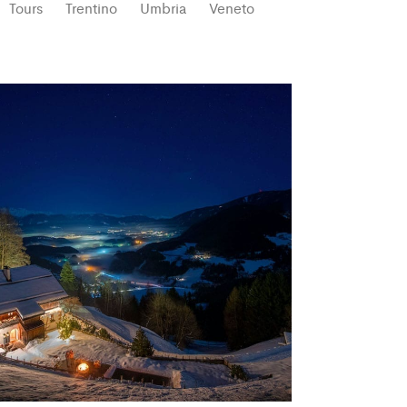
Tours
Trentino
Umbria
Veneto