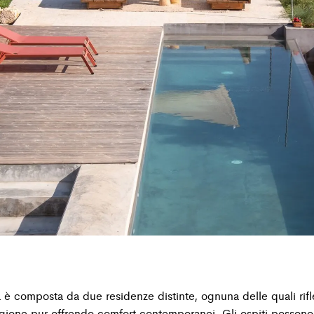
è composta da due residenze distinte, ognuna delle quali rifle
egione pur offrendo comfort contemporanei. Gli ospiti possono