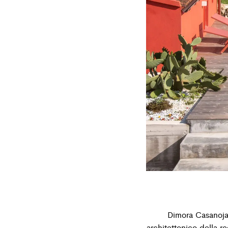
Dimora Casanoja 
architettonico della r