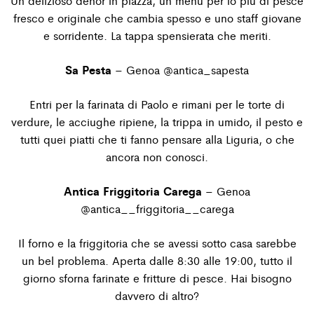
Un delizioso dehor in piazza, un menù per lo più di pesce
fresco e originale che cambia spesso e uno staff giovane
e sorridente. La tappa spensierata che meriti.
Sa Pesta
– Genoa
@antica_sapesta
Entri per la farinata di Paolo e rimani per le torte di
verdure, le acciughe ripiene, la trippa in umido, il pesto e
tutti quei piatti che ti fanno pensare alla Liguria, o che
ancora non conosci.
Antica Friggitoria Carega
– Genoa
@antica__friggitoria__carega
Il forno e la friggitoria che se avessi sotto casa sarebbe
un bel problema. Aperta dalle 8:30 alle 19:00, tutto il
giorno sforna farinate e fritture di pesce. Hai bisogno
davvero di altro?