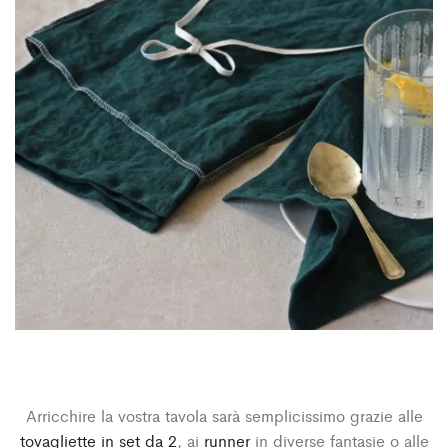
Arricchire la vostra tavola sarà semplicissimo grazie alle
tovagliette in set da 2
, ai
runner
in diverse fantasie o alle